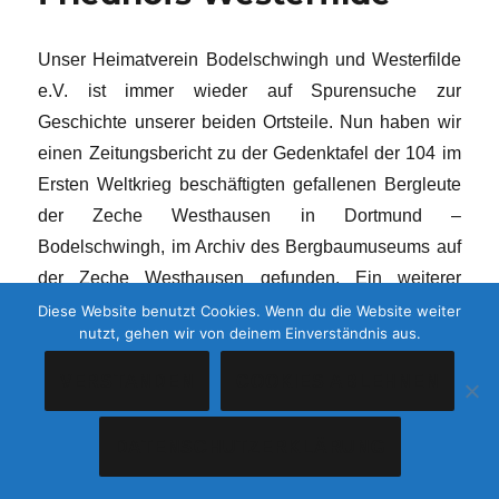
Unser Heimatverein Bodelschwingh und Westerfilde
e.V. ist immer wieder auf Spurensuche zur
Geschichte unserer beiden Ortsteile. Nun haben wir
einen Zeitungsbericht zu der Gedenktafel der 104 im
Ersten Weltkrieg beschäftigten gefallenen Bergleute
der Zeche Westhausen in Dortmund –
Bodelschwingh, im Archiv des Bergbaumuseums auf
der Zeche Westhausen gefunden. Ein weiterer
wichtiger Mosaikstein in der Nachverfolgung zur
Diese Website benutzt Cookies. Wenn du die Website weiter
nutzt, gehen wir von deinem Einverständnis aus.
Geschichte des Weges der Gedenktafel. Eine
genaue Datierung des abgebildeten Zeitungsartikels
VERSTANDEN
COOKIES ABLEHNEN
fehlt, aber es ist davon auszugehen, dass dieser
Ende 1985 oder im Jahre 1986 erschien.
DATENSCHUTZERKLÄRUNG