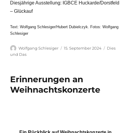
Diesjährige Ausstellung: IGBCE Huckarde/Dorstfeld
– Glückauf
Text: Wolfgang Schlesiger/Hubert Dubielczyk. Fotos: Wolfgang
Schlesiger
Autor
Veröffentlicht
Kategorien
Wolfgang Schlesiger
15. September 2024
Dies
am
und Das
Erinnerungen an
Weihnachtskonzerte
Ein Rückblick auf Weihnachtskonzerte in