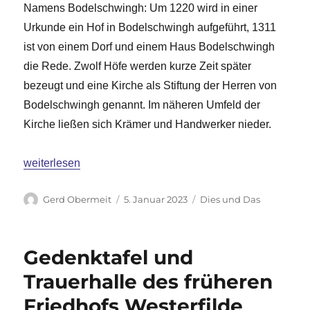
Namens Bodelschwingh: Um 1220 wird in einer
Urkunde ein Hof in Bodelschwingh aufgeführt, 1311
ist von einem Dorf und einem Haus Bodelschwingh
die Rede. Zwolf Höfe werden kurze Zeit später
bezeugt und eine Kirche als Stiftung der Herren von
Bodelschwingh genannt. Im näheren Umfeld der
Kirche ließen sich Krämer und Handwerker nieder.
„Spaziergang durch Bodelschwingh“
weiterlesen
Autor
Veröffentlicht
Kategorien
Gerd Obermeit
5. Januar 2023
Dies und Das
am
Gedenktafel und
Trauerhalle des früheren
Friedhofs Westerfilde