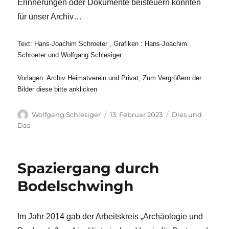
Erinnerungen oder Dokumente beisteuern könnten
für unser Archiv…
Text: Hans-Joachim Schroeter , Grafiken : Hans-Joachim
Schroeter und Wolfgang Schlesiger
Vorlagen: Archiv Heimatverein und Privat, Zum Vergrößern der
Bilder diese bitte anklicken
Autor
Veröffentlicht
Kategorien
Wolfgang Schlesiger
13. Februar 2023
Dies und
am
Das
Spaziergang durch
Bodelschwingh
Im Jahr 2014 gab der Arbeitskreis „Archäologie und