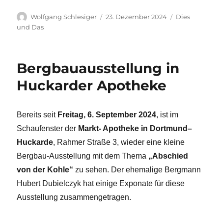
Autor
Veröffentlicht
Kategorien
Wolfgang Schlesiger
23. Dezember 2024
Dies
am
und Das
Bergbauausstellung in
Huckarder Apotheke
Bereits seit
Freitag, 6. September 2024
, ist im
Schaufenster der
Markt- Apotheke in Dortmund–
Huckarde
, Rahmer Straße 3, wieder eine kleine
Bergbau-Ausstellung mit dem Thema
„Abschied
von der Kohle“
zu sehen. Der ehemalige Bergmann
Hubert Dubielczyk hat einige Exponate für diese
Ausstellung zusammengetragen.