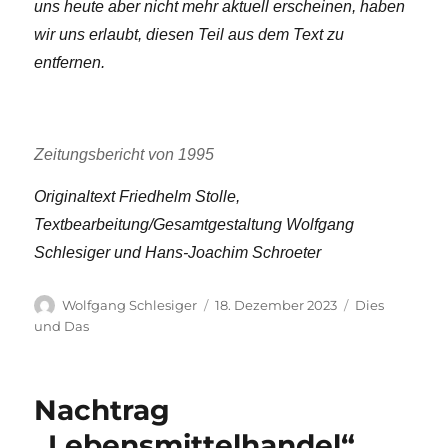
uns heute aber nicht mehr aktuell erscheinen, haben
wir uns erlaubt, diesen Teil aus dem Text zu
entfernen.
Zeitungsbericht von 1995
Originaltext Friedhelm Stolle,
Textbearbeitung/Gesamtgestaltung Wolfgang
Schlesiger und Hans-Joachim Schroeter
Autor
Veröffentlicht
Kategorien
Wolfgang Schlesiger
18. Dezember 2023
Dies
am
und Das
Nachtrag
„Lebensmittelhandel“