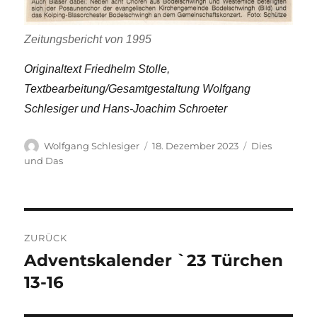
Zeitungsbericht von 1995
Originaltext Friedhelm Stolle,
Textbearbeitung/Gesamtgestaltung Wolfgang
Schlesiger und Hans-Joachim Schroeter
Autor
Veröffentlicht
Kategorien
Wolfgang Schlesiger
18. Dezember 2023
Dies
am
und Das
Beitragsnavigation
ZURÜCK
Adventskalender `23 Türchen
Vorheriger
Beitrag:
13-16