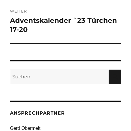
WEITER
Adventskalender `23 Türchen
Nächster
Beitrag:
17-20
Suche
SU
nach:
ANSPRECHPARTNER
Gerd Obermeit