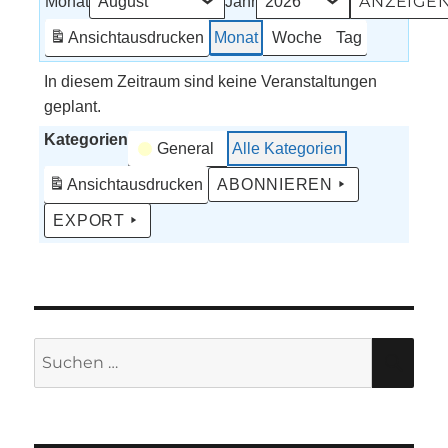
Monat
Jahr
Ansicht
ausdrucken
Monat
Woche
Tag
In diesem Zeitraum sind keine Veranstaltungen
geplant.
Kategorien
General
Alle Kategorien
Ansicht
ausdrucken
ABONNIEREN
EXPORT
Suche
SU
nach: