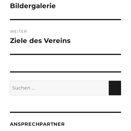
Bildergalerie
Vorheriger
Beitrag:
WEITER
Ziele des Vereins
Nächster
Beitrag:
Suche
SU
nach:
ANSPRECHPARTNER