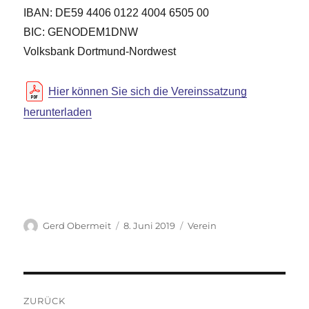
IBAN: DE59 4406 0122 4004 6505 00
BIC: GENODEM1DNW
Volksbank Dortmund-Nordwest
Hier können Sie sich die Vereinssatzung
herunterladen
Autor
Veröffentlicht
Kategorien
Gerd Obermeit
8. Juni 2019
Verein
am
Beitragsnavigation
ZURÜCK