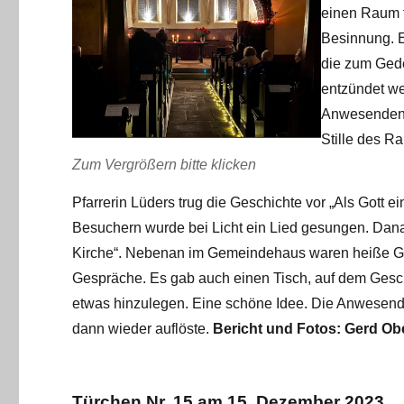
einen Raum 
Besinnung. E
die zum Ged
entzündet we
Anwesenden 
Stille des R
Zum Vergrößern bitte klicken
Pfarrerin Lüders trug die Geschichte vor „Als Gott
Besuchern wurde bei Licht ein Lied gesungen. Danach
Kirche“. Nebenan im Gemeindehaus waren heiße Ge
Gespräche. Es gab auch einen Tisch, auf dem Gesc
etwas hinzulegen. Eine schöne Idee. Die Anwesend
dann wieder auflöste.
Bericht und Fotos: Gerd Ob
Türchen Nr. 15 am 15. Dezember 2023