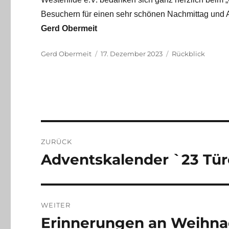
Besuchern für einen sehr schönen Nachmittag und A
Gerd Obermeit
Autor
Veröffentlicht
Kategorien
Gerd Obermeit
17. Dezember 2023
Rückblick
am
Beitragsnavigation
ZURÜCK
Adventskalender `23 Tür
Vorheriger
Beitrag:
WEITER
Erinnerungen an Weihna
Nächster