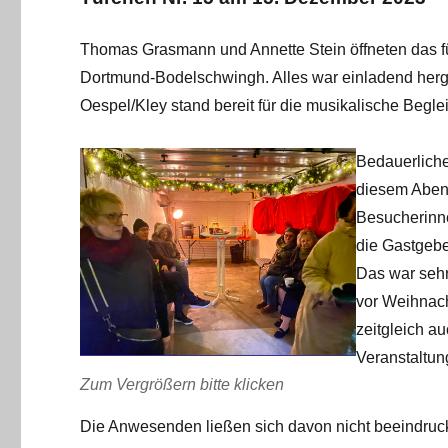
Thomas Grasmann und Annette Stein öffneten das f
Dortmund-Bodelschwingh. Alles war einladend herge
Oespel/Kley stand bereit für die musikalische Begl
Bedauerliche
diesem Abend
Besucherinn
die Gastgebe
Das war sehr
vor Weihnach
zeitgleich a
Veranstaltung
Zum Vergrößern bitte klicken
Die Anwesenden ließen sich davon nicht beeindruc