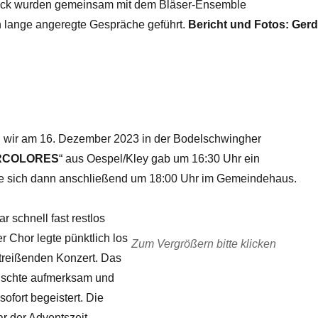
bäck wurden gemeinsam mit dem Bläser-Ensemble
 lange angeregte Gespräche geführt.
Bericht und Fotos: Ger
en wir am 16. Dezember 2023 in der Bodelschwingher
RCOLORES
“ aus Oespel/Kley gab um 16:30 Uhr ein
te sich dann anschließend um 18:00 Uhr im Gemeindehaus.
r schnell fast restlos
er Chor legte pünktlich los
Zum Vergrößern bitte klicken
treißenden Konzert. Das
uschte aufmerksam und
sofort begeistert. Die
r der Adventszeit