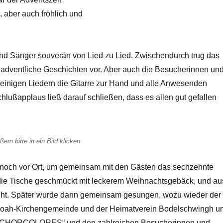
aber auch fröhlich und
und Sänger souverän von Lied zu Lied. Zwischendurch trug das
 adventliche Geschichten vor. Aber auch die Besucherinnen un
einigen Liedern die Gitarre zur Hand und alle Anwesenden
ßapplaus ließ darauf schließen, dass es allen gut gefallen
ern bitte in ein Bild klicken
r noch vor Ort, um gemeinsam mit den Gästen das sechzehnte
die Tische geschmückt mit leckerem Weihnachtsgebäck, und au
cht. Später wurde dann gemeinsam gesungen, wozu wieder der
ng. Noah-Kirchengemeinde und der Heimatverein Bodelschwingh u
im „CHORCOLORES“ und den zahlreichen Besucherinnen und