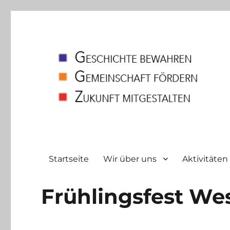
Heimatverein
Bodelschwingh und Westerfilde e.V
Startseite
Wir über uns
Aktivitäten
Frühlingsfest Wes