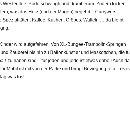
us Westerfilde, Bodelschwingh und drumherum. Zudem locken
llem, was das Herz (und der Magen) begehrt – Currywurst,
le Spezialitäten, Kaffee, Kuchen, Crêpes, Waffeln … da bleibt
grig.
 Kinder wird aufgefahren: Von XL-Bungee-Trampolin-Springen
 und Zauberei bis hin zu Ballonkünstler und Maskottchen, die fü
aß zu haben sind – für jeden und jede ist etwas dabei! Auch d
ortMobil ist mit von der Partie und bringt Bewegung rein – es is
Tag was los!