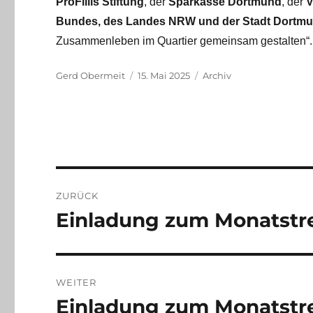
ProFiliis Stiftung
, der
Sparkasse Dortmund
, der
V
Bundes, des Landes NRW und der Stadt Dortm
Zusammenleben im Quartier gemeinsam gestalten“.
Autor
Veröffentlicht
Kategorien
Gerd Obermeit
15. Mai 2025
Archiv
am
Beitragsnavigation
ZURÜCK
Einladung zum Monatstre
Vorheriger
Beitrag:
WEITER
Einladung zum Monatstre
Nächster