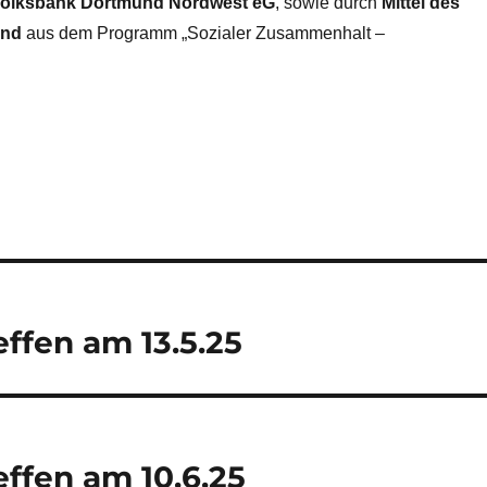
olksbank Dortmund Nordwest eG
, sowie durch
Mittel des
und
aus dem Programm „Sozialer Zusammenhalt –
ffen am 13.5.25
ffen am 10.6.25