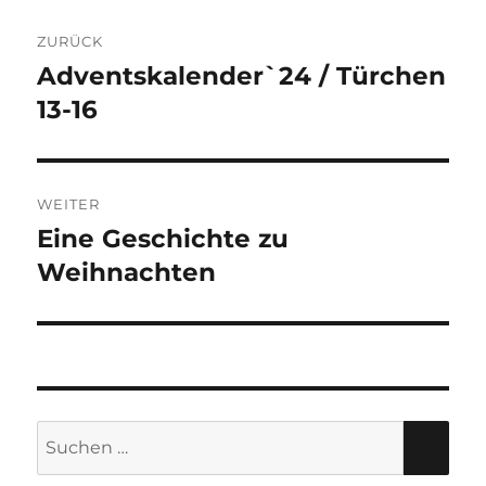
Beitragsnavigation
ZURÜCK
Adventskalender`24 / Türchen
Vorheriger
Beitrag:
13-16
WEITER
Eine Geschichte zu
Nächster
Beitrag:
Weihnachten
Suche
SU
nach: