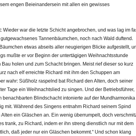
iesem engen Beieinandersein mit allen ein gewisses
t: Wieder war die letzte Schicht angebrochen, und was lag im fa
n gutgewachsenes Tannenbäumchen, noch nach Wald duftend.
äumchen etwas abseits aller neugierigen Blicke aufgestellt, u
ings mußte er vor Beginn der untertägigen Weihnachtsstunde
 Bau holen und zum Schacht bringen. Meist rief dieser so kurz
kurz nach elf erreichte Richard mit ihm den Schuppen am
ber wahr: Süßholz raspelnd bat Richard den Alten, doch seiner
er Tage ein Weihnachtslied zu singen. Und der Betriebsführer,
m benachbarten Blindschacht intonierte auf der Mundharmonika
nstig mit. Während des Singens entnahm Richard seinem Spind
Alten ein Gläschen an. Ein wenig überrumpelt, doch verschmit
s trank, zu Richard, indem er ihn streng dienstlich nur mit dem
tlich, daß jeder nur ein Gläschen bekommt.“ Und schon klang