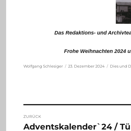
Das Redaktions- und Archivte
Frohe Weihnachten 2024 u
Autor
Veröffentlicht
Kategorie
Wolfgang Schlesiger
23. Dezember 2024
Dies und 
am
Beitragsnavigation
ZURÜCK
Adventskalender`24 / Tü
Vorheriger