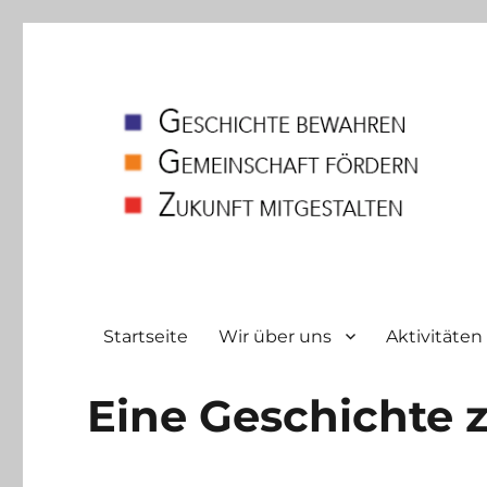
Heimatverein
Bodelschwingh und Westerfilde e.V
Startseite
Wir über uns
Aktivitäten
Eine Geschichte