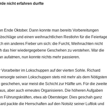
e nicht erfahren durfte
n Ende Oktober. Dann konnte man bereits Vorbereitungen
Abschläge und einen weihnachtlichen Restlohn für die Feiertag
uch ein anderes Fieber um sich: die Furcht, Weihnachten nicht
uch das hier wiedergegebene Geschehen zu verstehen. War die
an aufatmen, nun konnte nichts mehr passieren.
 Vorarbeiter im Lokschuppen auf der vierten Sohle. Richard
versorgte seinen Lokschuppen stets mit mehr als dem Nötigste
as geschehen, war meist die Schicht zur Hälfte um. Für die zweit
t aus, aber auch erneutes Organisieren. Die höheren Aufgaben
n Führungskräften, etwa ab Obersteiger. Dies geschah ganz
ard packte die Herrschaften auf den Notsitz seiner Luftlok und