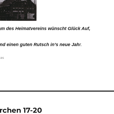
am des Heimatvereins wünscht Glück Auf,
nd einen guten Rutsch in’s neue Jah
r.
n
Das
rchen 17-20