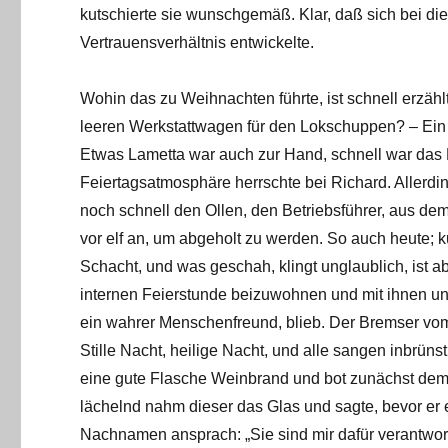
kutschierte sie wunschgemäß. Klar, daß sich bei d
Vertrauensverhältnis entwickelte.
Wohin das zu Weihnachten führte, ist schnell erzähl
leeren Werkstattwagen für den Lokschuppen? – Ei
Etwas Lametta war auch zur Hand, schnell war das B
Feiertagsatmosphäre herrschte bei Richard. Allerd
noch schnell den Ollen, den Betriebsführer, aus dem
vor elf an, um abgeholt zu werden. So auch heute; 
Schacht, und was geschah, klingt unglaublich, ist a
internen Feierstunde beizuwohnen und mit ihnen unt
ein wahrer Menschenfreund, blieb. Der Bremser vo
Stille Nacht, heilige Nacht, und alle sangen inbrü
eine gute Flasche Weinbrand und bot zunächst dem 
lächelnd nahm dieser das Glas und sagte, bevor er e
Nachnamen ansprach: „Sie sind mir dafür verantwor