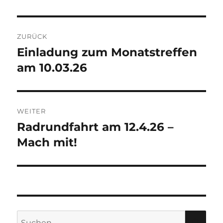
Beitragsnavigation
ZURÜCK
Einladung zum Monatstreffen
Vorheriger
Beitrag:
am 10.03.26
WEITER
Radrundfahrt am 12.4.26 –
Nächster
Beitrag:
Mach mit!
Suche
SU