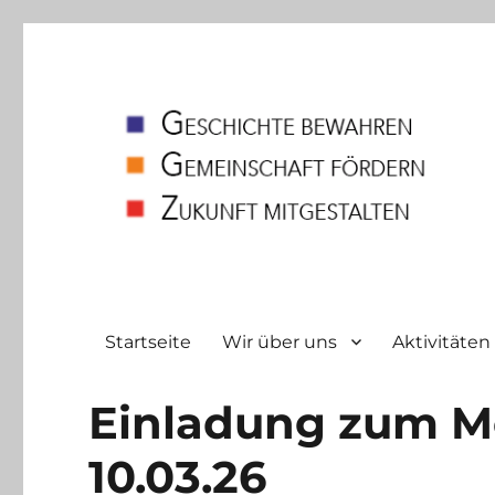
Heimatverein
Bodelschwingh und Westerfilde e.V
Startseite
Wir über uns
Aktivitäten
Einladung zum M
10.03.26