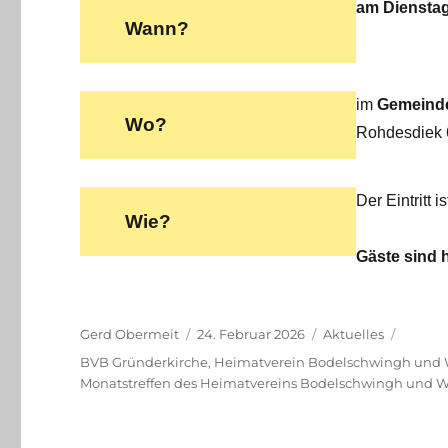
am Dienstag
Wann?
im
Gemeind
Wo?
Rohdesdiek 
Der Eintritt i
Wie?
Gäste sind 
Autor
Veröffentlicht
Kategorien
Gerd Obermeit
24. Februar 2026
Aktuelles
am
Schlagwörter
BVB Gründerkirche
,
Heimatverein Bodelschwingh und We
Monatstreffen des Heimatvereins Bodelschwingh und Wes