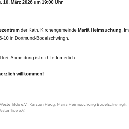
, 10. März 2026 um 19:00 Uhr
ezentrum
der Kath. Kirchengemeinde
Mariä Heimsuchung
, Im
6-10 in Dortmund-Bodelschwingh.
st frei. Anmeldung ist nicht erforderlich.
herzlich willkommen!
sterfilde e.V.
,
Karsten Haug
,
Mariä Heimsuchung Bodelschwingh
,
terflide e.V.