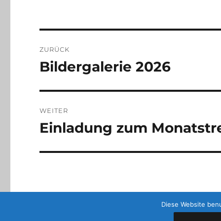
Beitragsnavigation
ZURÜCK
Bildergalerie 2026
Vorheriger
Beitrag:
WEITER
Einladung zum Monatstre
Nächster
Beitrag:
Diese Website benu