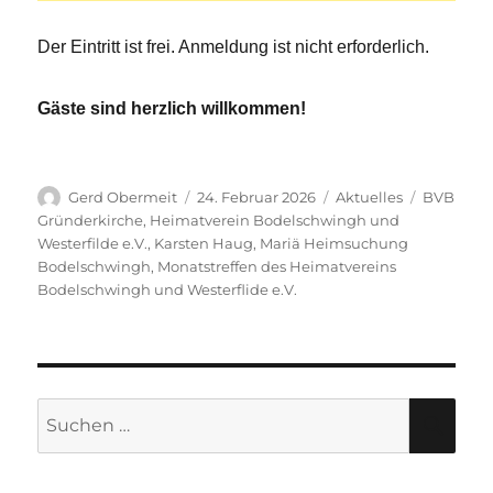
Der Eintritt ist frei. Anmeldung ist nicht erforderlich.
Gäste sind herzlich willkommen!
Autor
Veröffentlicht
Kategorien
Schlagwö
Gerd Obermeit
24. Februar 2026
Aktuelles
BVB
am
Gründerkirche
,
Heimatverein Bodelschwingh und
Westerfilde e.V.
,
Karsten Haug
,
Mariä Heimsuchung
Bodelschwingh
,
Monatstreffen des Heimatvereins
Bodelschwingh und Westerflide e.V.
Suche
SU
nach: