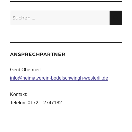
Suche
SU
nach:
ANSPRECHPARTNER
Gerd Obermeit
info@heimatverein-bodelschwingh-westerfil.de
Kontakt:
Telefon: 0172 – 2747182