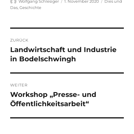
Autor
Veröffentlicht
Kategorien
Wolfgang Schlesiger
1. November 2020
Dies und
am
Das
,
Geschichte
Beitragsnavigation
ZURÜCK
Landwirtschaft und Industrie
Vorheriger
Beitrag:
in Bodelschwingh
WEITER
Workshop „Presse- und
Nächster
Beitrag:
Öffentlichkeitsarbeit“