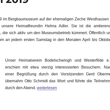
19 im Bergbaumuseum auf der ehemaligen Zeche Westhausen 
 unsere Heimatfreundin Helma Adler. Sie ist die amtieren
 die sich aktiv um den Museumsbetrieb kümmert. Öffentlich u
um an jedem ersten Samstag in den Monaten April bis Oktobe
Unser Heimatverein Bodelschwingh und Westerfilde e.
erschien mit etwa vierzig interessierten Besuchern. Na
einer Begrüßung durch den Vorsitzenden Gerd Oberme
übernahm Otto Schmidt das Wort und führte die Teilnehm
„Monatstreffen Juli 2019“
durch den Abend.
weiterlesen