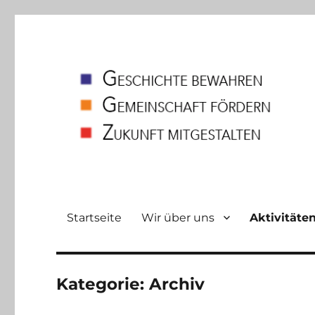
Heimatverein
Bodelschwingh und Westerfilde e.V
Startseite
Wir über uns
Aktivitäte
Kategorie:
Archiv