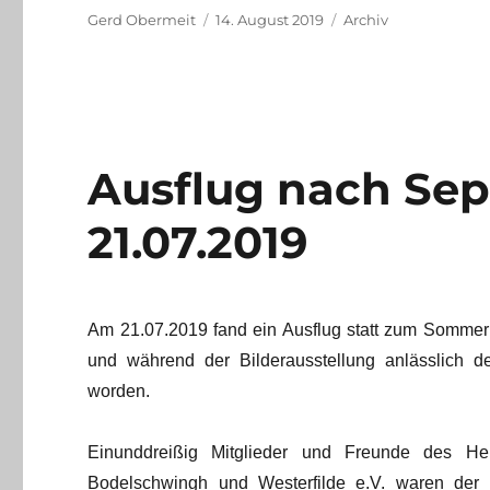
Autor
Veröffentlicht
Kategorien
Gerd Obermeit
14. August 2019
Archiv
am
Ausflug nach Se
21.07.2019
Am 21.07.2019 fand ein Ausflug statt zum Sommer
und während der Bilderausstellung anlässlich 
worden.
Einunddreißig Mitglieder und Freunde des Hei
Bodelschwingh und Westerfilde e.V. waren der 