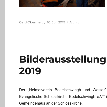
Autor
Veröffentlicht
Kategorien
Gerd Obermeit
10. Juli 2019
Archiv
am
Bilderausstellung 3
2019
Der „Heimatverein Bodelschwingh und Westerfil
Evangelische Schlosskirche Bodelschwingh e.V.“ i
Gemeindehaus an der Schlosskirche.