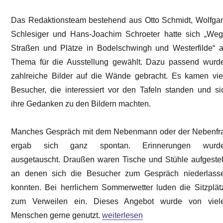
Das Redaktionsteam bestehend aus Otto Schmidt, Wolfga
Schlesiger und Hans-Joachim Schroeter hatte sich „Weg
Straßen und Plätze in Bodelschwingh und Westerfilde“ a
Thema für die Ausstellung gewählt. Dazu passend wurd
zahlreiche Bilder auf die Wände gebracht. Es kamen vie
Besucher, die interessiert vor den Tafeln standen und si
ihre Gedanken zu den Bildern machten.
Manches Gespräch mit dem Nebenmann oder der Nebenfr
ergab sich ganz spontan. Erinnerungen wurd
ausgetauscht. Draußen waren Tische und Stühle aufgestell
an denen sich die Besucher zum Gespräch niederlass
konnten. Bei herrlichem Sommerwetter luden die Sitzplät
zum Verweilen ein. Dieses Angebot wurde von viel
„Bilderausstellung 30. Juni bis 1. 
Menschen gerne genutzt.
weiterlesen