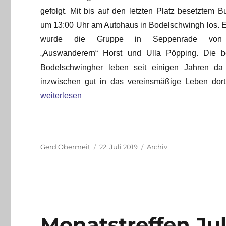
gefolgt. Mit bis auf den letzten Platz besetztem B
um 13:00 Uhr am Autohaus in Bodelschwingh los.
wurde die Gruppe in Seppenrade von 
„Auswanderern“ Horst und Ulla Pöpping. Die be
Bodelschwingher leben seit einigen Jahren da
inzwischen gut in das vereinsmäßige Leben dort i
„Ausflug nach Seppenrade am 21.07.2019“
weiterlesen
Autor
Veröffentlicht
Kategorien
Gerd Obermeit
22. Juli 2019
Archiv
am
Monatstreffen Jul