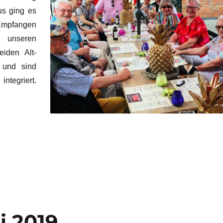
us ging es
 Empfangen
unseren
iden Alt-
 und sind
ntegriert.
i 2019