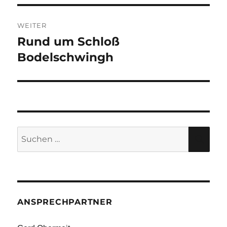
WEITER
Rund um Schloß
Nächster
Beitrag:
Bodelschwingh
Suche
SU
nach:
ANSPRECHPARTNER