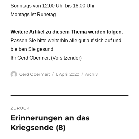
Sonntags von 12:00 Uhr bis 18:00 Uhr
Montags ist Ruhetag
Weitere Artikel zu diesem Thema werden folgen
.
Passen Sie bitte weiterhin alle gut auf sich auf und
bleiben Sie gesund.
Ihr Gerd Obermeit (Vorsitzender)
Autor
Veröffentlicht
Kategorien
Gerd Obermeit
1. April 2020
Archiv
am
Beitragsnavigation
ZURÜCK
Erinnerungen an das
Vorheriger
Beitrag:
Kriegsende (8)