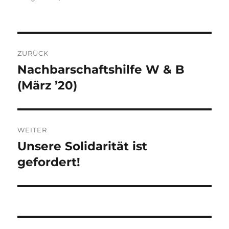
Beitragsnavigation
ZURÜCK
Nachbarschaftshilfe W & B
Vorheriger
Beitrag:
(März ’20)
WEITER
Unsere Solidarität ist
Nächster
Beitrag:
gefordert!