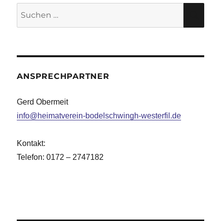
Suche
SU
nach:
ANSPRECHPARTNER
Gerd Obermeit
info@heimatverein-bodelschwingh-westerfil.de
Kontakt:
Telefon: 0172 – 2747182