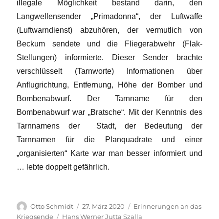
illegale Möglichkeit bestand darin, den
Langwellensender „Primadonna“, der Luftwaffe
(Luftwarndienst) abzuhören, der vermutlich von
Beckum sendete und die Fliegerabwehr (Flak-
Stellungen) informierte. Dieser Sender brachte
verschlüsselt (Tarnworte) Informationen über
Anflugrichtung, Entfernung, Höhe der Bomber und
Bombenabwurf. Der Tarnname für den
Bombenabwurf war „Bratsche“. Mit der Kenntnis des
Tarnnamens der Stadt, der Bedeutung der
Tarnnamen für die Planquadrate und einer
„organisierten“ Karte war man besser informiert und
… lebte doppelt gefährlich.
Autor
Veröffentlicht
Kategorien
Otto Schmidt
27. März 2020
Erinnerungen an das
am
Schlagwörter
Kriegsende
Hans Werner Jutta Szalla