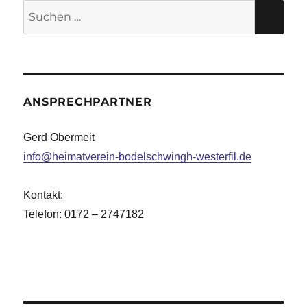
Suche
SU
nach:
ANSPRECHPARTNER
Gerd Obermeit
info@heimatverein-bodelschwingh-westerfil.de
Kontakt:
Telefon: 0172 – 2747182