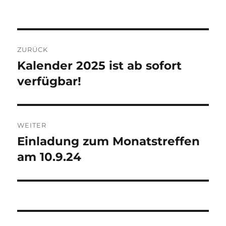
am
Beitragsnavigation
ZURÜCK
Kalender 2025 ist ab sofort
Vorheriger
Beitrag:
verfügbar!
WEITER
Einladung zum Monatstreffen
Nächster
Beitrag:
am 10.9.24