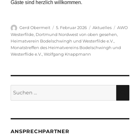
Gäste sind herzlich willkommen.
Autor
Veröffentlicht
Kategorien
Schlagwört
Gerd Obermeit
5. Februar 2026
Aktuelles
AWO
am
Westerfilde
,
Dortmund Nordwest von oben gesehen
,
Heimatverein Bodelschwingh und Westerfilde e.V.
,
Monatstreffen des Heimatvereins Bodelschwingh und
Westerflide e.V.
,
Wolfgang Knappmann
Suche
SU
nach:
ANSPRECHPARTNER