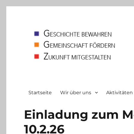
Heimatverein
Bodelschwingh und Westerfilde e.V
Startseite
Wir über uns
Aktivitäten
Einladung zum M
10.2.26