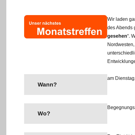
Wir laden ga
des Abends g
gesehen
“. 
Nordwesten, 
unterschiedl
Entwicklung
am Dienstag,
Wann?
Begegnungss
Wo?