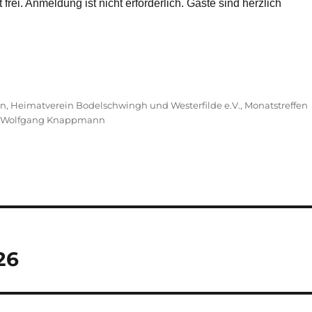
st frei. Anmeldung ist nicht erforderlich. Gäste sind herzlich
en
,
Heimatverein Bodelschwingh und Westerfilde e.V.
,
Monatstreffen
,
Wolfgang Knappmann
26