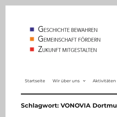
Heimatverein
Bodelschwingh und Westerfilde e.V
Startseite
Wir über uns
Aktivitäten
Schlagwort:
VONOVIA Dortmun