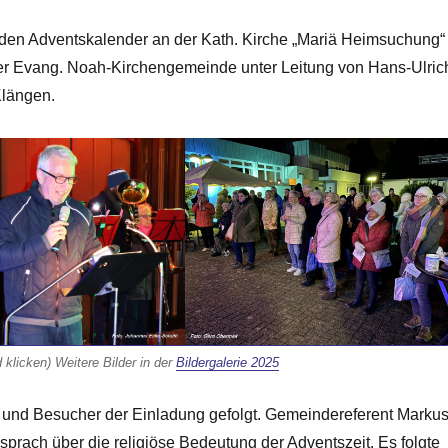
enden Adventskalender an der Kath. Kirche „Mariä Heimsuchung“
der Evang. Noah-Kirchengemeinde unter Leitung von Hans-Ulric
Klängen.
d klicken) Weitere Bilder in der
Bildergalerie 2025
 und Besucher der Einladung gefolgt. Gemeindereferent Marku
ach über die religiöse Bedeutung der Adventszeit. Es folgte