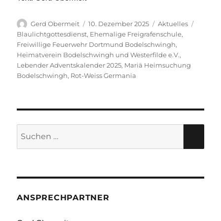
Autor
Veröffentlicht
Kategorien
Schlag
Gerd Obermeit
10. Dezember 2025
Aktuelles
am
Blaulichtgottesdienst
,
Ehemalige Freigrafenschule
,
Freiwillige Feuerwehr Dortmund Bodelschwingh
,
Heimatverein Bodelschwingh und Westerfilde e.V.
,
Lebender Adventskalender 2025
,
Mariä Heimsuchung
Bodelschwingh
,
Rot-Weiss Germania
Suche
SU
nach:
ANSPRECHPARTNER