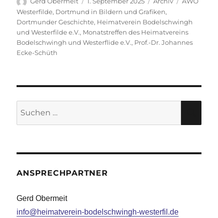
Autor
Veröffentlicht
Kategorien
Schlagwört
Gerd Obermeit
1. September 2025
Archiv
AWO
am
Westerfilde
,
Dortmund in Bildern und Grafiken
,
Dortmunder Geschichte
,
Heimatverein Bodelschwingh
und Westerfilde e.V.
,
Monatstreffen des Heimatvereins
Bodelschwingh und Westerflide e.V.
,
Prof.-Dr. Johannes
Ecke-Schüth
Suche
SU
nach:
ANSPRECHPARTNER
Gerd Obermeit
info@heimatverein-bodelschwingh-westerfil.de