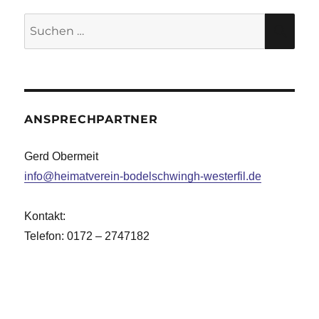
Suche
SU
nach:
ANSPRECHPARTNER
Gerd Obermeit
info@heimatverein-bodelschwingh-westerfil.de
Kontakt:
Telefon: 0172 – 2747182