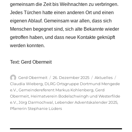
gemeinsam die Zeit bis Weihnachten zu verbringen.
Jedes Türchen hatte einen anderen Ort und einen
eigenen Ablauf. Gemeinsam war allen, dass sich
Menschen begegnet sind, sich alte Bekannte wieder
getroffen haben, und dass neue Kontakte geknüpft
werden konnten.
Text: Gerd Obermeit
Autor
Veröffentlicht
Kategorien
Schlag
Gerd Obermeit
26. Dezember 2025
Aktuelles
am
Claudia Wieberg
,
DLRG Ortsgruppe Dortmund Mengede
e.V.
,
Gemeindereferent Markus Kohlenberg
,
Gerd
Obermeit
,
Heimatverein Bodelschwingh und Westerfilde
e.V.
,
Jörg Darmochwal
,
Lebender Adventskalender 2025
,
Pfarrerin Stephanie Lüders