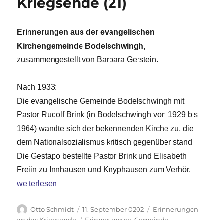
Kriegsende (21)
Erinnerungen aus der evangelischen
Kirchengemeinde Bodelschwingh,
zusammengestellt von Barbara Gerstein.
Nach 1933:
Die evangelische Gemeinde Bodelschwingh mit
Pastor Rudolf Brink (in Bodelschwingh von 1929 bis
1964) wandte sich der bekennenden Kirche zu, die
dem Nationalsozialismus kritisch gegenüber stand.
Die Gestapo bestellte Pastor Brink und Elisabeth
Freiin zu Innhausen und Knyphausen zum Verhör.
„Erinnerungen an das Kriegsende (21)“
weiterlesen
Autor
Veröffentlicht
Kategorien
Otto Schmidt
11. September 0202
Erinnerungen
am
Schlagwörter
an das Kriegsende
Erinnerung ev. Gemeinde