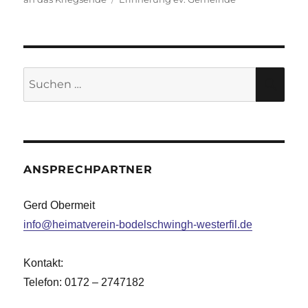
Suche
SU
nach:
ANSPRECHPARTNER
Gerd Obermeit
info@heimatverein-bodelschwingh-westerfil.de
Kontakt:
Telefon: 0172 – 2747182