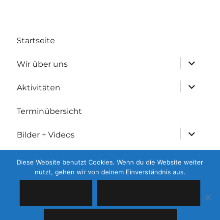
Startseite
Untermen
Wir über uns
anzeigen
Untermen
Aktivitäten
anzeigen
Terminübersicht
Untermen
Bilder + Videos
anzeigen
Untermen
Geschichtliches
Diese Website benutzt Cookies. Wenn du die Website weiter
anzeigen
nutzt, gehen wir von deinem Einverständnis aus.
Kontakt
VERSTANDEN
COOKIES ABLEHNEN
Untermen
Gesetzliches
anzeigen