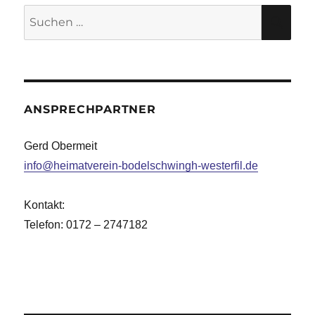
Suche
SU
nach:
ANSPRECHPARTNER
Gerd Obermeit
info@heimatverein-bodelschwingh-westerfil.de
Kontakt:
Telefon: 0172 – 2747182