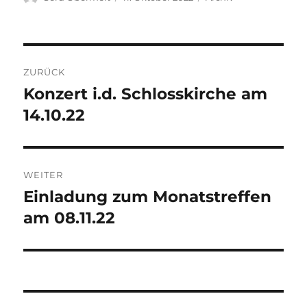
am
Beitragsnavigation
ZURÜCK
Konzert i.d. Schlosskirche am
Vorheriger
Beitrag:
14.10.22
WEITER
Einladung zum Monatstreffen
Nächster
Beitrag:
am 08.11.22