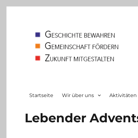
Heimatverein
Bodelschwingh und Westerfilde e.V
Startseite
Wir über uns
Aktivitäten
Lebender Advents