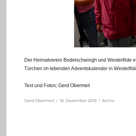
Der Heimatverein Bodelschwingh und Westerfilde e.
Türchen im lebenden Adventskalender in Westerfil
Text und Fotos: Gerd Obermeit
Autor
Veröffentlicht
Kategorien
Gerd Obermeit
16. Dezember 2019
Archiv
am