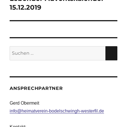
Beitrag:
15.12.2019
Suche
SU
nach:
ANSPRECHPARTNER
Gerd Obermeit
info@heimatverein-bodelschwingh-westerfil.de
Kontakt: