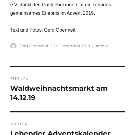
e.V. dankt den Gastgeber.innen für ein schönes
gemeinsames Erlebnis im Advent 2019.
Text und Fotos: Gerd Obermeit
Autor
Veröffentlicht
Kategorien
Gerd Obermeit
15. Dezember 2019
Archiv
am
Beitragsnavigation
ZURÜCK
Waldweihnachtsmarkt am
Vorheriger
Beitrag:
14.12.19
WEITER
Lebender Adventskalender
Nächster