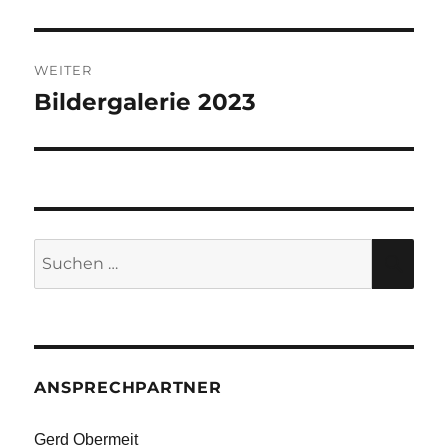
WEITER
Bildergalerie 2023
Nächster
Beitrag:
Suche
SU
nach:
ANSPRECHPARTNER
Gerd Obermeit