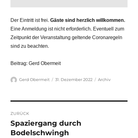
Der Eintritt ist frei.
Gäste sind herzlich willkommen.
Eine Anmeldung ist nicht erforderlich. Eventuell zum
Zeitpunkt der Veranstaltung geltende Coronaregeln
sind zu beachten.
Beitrag: Gerd Obermeit
Autor
Veröffentlicht
Kategorien
Gerd Obermeit
31. Dezember 2022
Archiv
am
Beitragsnavigation
ZURÜCK
Spaziergang durch
Vorheriger
Beitrag:
Bodelschwingh