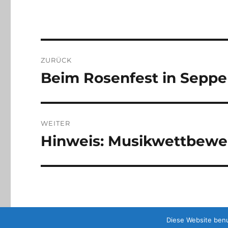
Beitragsnavigation
ZURÜCK
Beim Rosenfest in Seppe
Vorheriger
Beitrag:
WEITER
Hinweis: Musikwettbewe
Nächster
Beitrag:
Diese Website benu