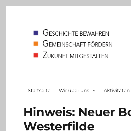
Heimatverein
Bodelschwingh und Westerfilde e.V
Startseite
Wir über uns
Aktivitäten
Hinweis: Neuer Bo
Westerfilde