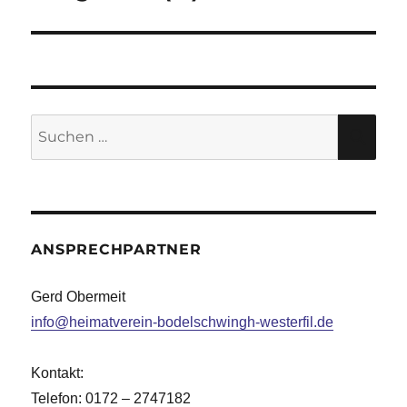
Suche
SU
nach:
ANSPRECHPARTNER
Gerd Obermeit
info@heimatverein-bodelschwingh-westerfil.de
Kontakt:
Telefon: 0172 – 2747182