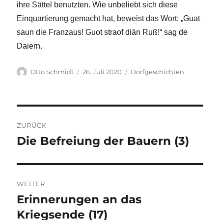
ihre Sättel benutzten. Wie unbeliebt sich diese
Einquartierung gemacht hat, beweist das Wort: „Guat
saun die Franzaus! Guot straof diän Ruß!“ sag de
Daiern.
Autor
Veröffentlicht
Kategorien
Otto Schmidt
26. Juli 2020
Dorfgeschichten
am
Beitragsnavigation
ZURÜCK
Die Befreiung der Bauern (3)
Vorheriger
Beitrag:
WEITER
Erinnerungen an das
Nächster
Beitrag:
Kriegsende (17)