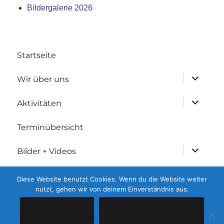
Bildergalerie 2026
Startseite
Untermen
Wir über uns
anzeigen
Untermen
Aktivitäten
anzeigen
Terminübersicht
Untermen
Bilder + Videos
anzeigen
Untermen
Geschichtliches
Diese Website benutzt Cookies. Wenn du die Website weiter
anzeigen
nutzt, gehen wir von deinem Einverständnis aus.
Kontakt
VERSTANDEN
COOKIES ABLEHNEN
Untermen
Gesetzliches