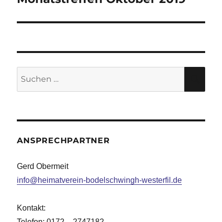
Beitrag:
Suche
SU
nach:
ANSPRECHPARTNER
Gerd Obermeit
info@heimatverein-bodelschwingh-westerfil.de
Kontakt:
Telefon: 0172 – 2747182