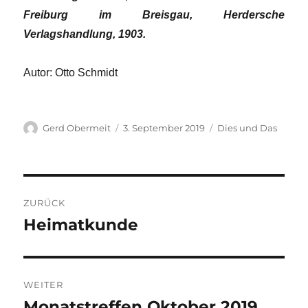
Freiburg im Breisgau, Herdersche
Verlagshandlung, 1903.
Autor: Otto Schmidt
Autor
Veröffentlicht
Kategorien
Gerd Obermeit
3. September 2019
Dies und Das
am
Beitragsnavigation
ZURÜCK
Heimatkunde
Vorheriger
Beitrag:
WEITER
Monatstreffen Oktober 2019
Nächster