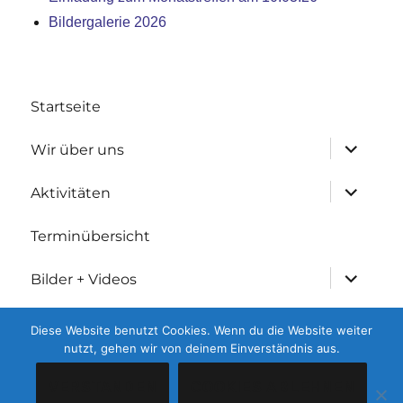
Bildergalerie 2026
Startseite
Untermen
Wir über uns
anzeigen
Untermen
Aktivitäten
anzeigen
Terminübersicht
Untermen
Bilder + Videos
anzeigen
Untermen
Geschichtliches
Diese Website benutzt Cookies. Wenn du die Website weiter
anzeigen
nutzt, gehen wir von deinem Einverständnis aus.
Kontakt
VERSTANDEN
COOKIES ABLEHNEN