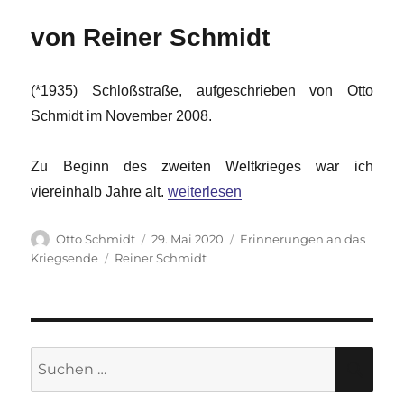
von Reiner Schmidt
(*1935) Schloßstraße, aufgeschrieben von Otto
Schmidt im November 2008.
Zu Beginn des zweiten Weltkrieges war ich
„Erinnerungen an das Kriegsende (13
viereinhalb Jahre alt.
weiterlesen
Autor
Veröffentlicht
Kategorien
Otto Schmidt
29. Mai 2020
Erinnerungen an das
am
Schlagwörter
Kriegsende
Reiner Schmidt
Suche
SU
nach: