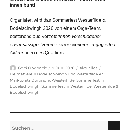
innen bunt!
Organisiert wird das Sommerfest Westerfilde &
Bodelschwingh 2026 von einem Orga-Team,
bestehend aus Vertreter
innen verschiedener
ortsansässiger Vereine sowie weiteren engagierten
Akteur
innen des Quartiers.
Autor
Veröffentlicht
Kategorien
Schlagwörter
Gerd Obermeit
9. Juni 2026
Aktuelles
am
Heimatverein Bodelschwingh und Westerfilde e.V.
,
Marktplatz Dortmund-Westerfilde
,
Sommerfest in
Bodelschwingh
,
Sommerfest in Westerfilde
,
Westerfilde &
Bodelschwingh
Suche
SU