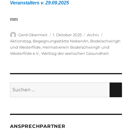
Veranstalters v. 29.09.2025
mm
Autor
Veröffentlicht
Kategorien
Schlagwörter
Gerd Obermeit
1. Oktober 2025
Archiv
am
Aktionstag
,
Begegnungsstätte NebenAn
,
Bodelschwingh
und Westerfilde
,
Heimatverein Bodelschwingh und
Westerfilde e.V.
,
Welttag der seelischen Gesundheit
Suche
SU
nach:
ANSPRECHPARTNER