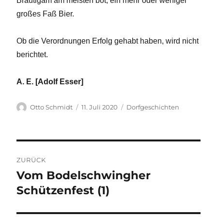
Bräutigam am meisten bot, ein mehr oder weniger
großes Faß Bier.
Ob die Verordnungen Erfolg gehabt haben, wird nicht
berichtet.
A. E. [Adolf Esser]
Autor
Veröffentlicht
Kategorien
Otto Schmidt
11. Juli 2020
Dorfgeschichten
am
Beitragsnavigation
ZURÜCK
Vom Bodelschwingher
Vorheriger
Beitrag:
Schützenfest (1)