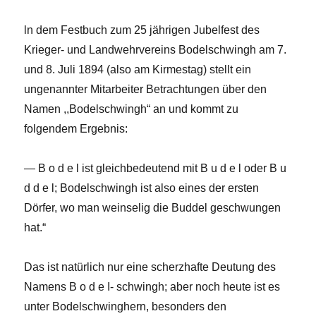
ln dem Festbuch zum 25 jährigen Jubelfest des
Krieger- und Landwehrvereins Bodelschwingh am 7.
und 8. Juli 1894 (also am Kirmestag) stellt ein
ungenannter Mitarbeiter Betrachtungen über den
Namen ,,Bodelschwingh“ an und kommt zu
folgendem Ergebnis:
— B o d e l ist gleichbedeutend mit B u d e l oder B u
d d e l; Bodelschwingh ist also eines der ersten
Dörfer, wo man weinselig die Buddel geschwungen
hat.“
Das ist natürlich nur eine scherzhafte Deutung des
Namens B o d e I- schwingh; aber noch heute ist es
unter Bodelschwinghern, besonders den