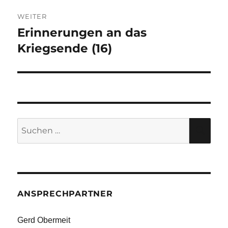
WEITER
Erinnerungen an das
Nächster
Beitrag:
Kriegsende (16)
Suche
SU
nach:
ANSPRECHPARTNER
Gerd Obermeit