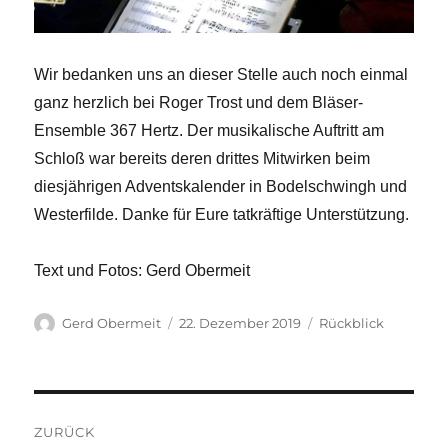
Wir bedanken uns an dieser Stelle auch noch einmal
ganz herzlich bei Roger Trost und dem Bläser-
Ensemble 367 Hertz. Der musikalische Auftritt am
Schloß war bereits deren drittes Mitwirken beim
diesjährigen Adventskalender in Bodelschwingh und
Westerfilde. Danke für Eure tatkräftige Unterstützung.
Text und Fotos: Gerd Obermeit
Autor
Veröffentlicht
Kategorien
Gerd Obermeit
22. Dezember 2019
Rückblick
am
Beitragsnavigation
ZURÜCK