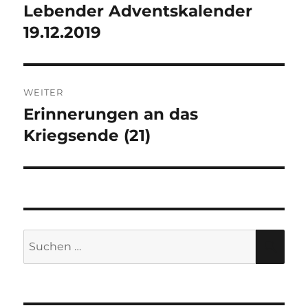
Lebender Adventskalender
Vorheriger
Beitrag:
19.12.2019
WEITER
Erinnerungen an das
Nächster
Beitrag:
Kriegsende (21)
Suche
SU
nach: