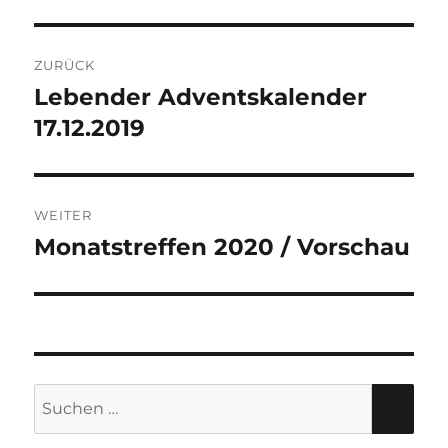
Beitragsnavigation
ZURÜCK
Lebender Adventskalender
Vorheriger
Beitrag:
17.12.2019
WEITER
Monatstreffen 2020 / Vorschau
Nächster
Beitrag:
Suche
SU
nach: