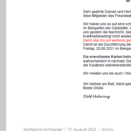
Autor
Veröffentlicht
Kategorien
Wolfgang Schlesiger
17. August 2021
Archiv