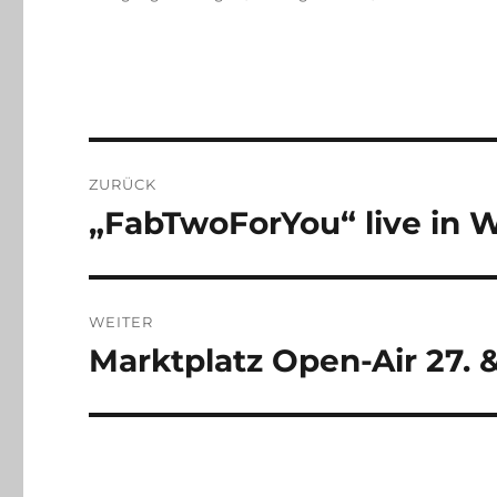
am
Beitragsnavigation
ZURÜCK
„FabTwoForYou“ live in W
Vorheriger
Beitrag:
WEITER
Marktplatz Open-Air 27. &
Nächster
Beitrag: