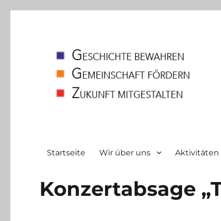
Heimatverein
Bodelschwingh und Westerfilde e.V
Startseite
Wir über uns
Aktivitäten
Konzertabsage „