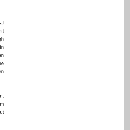
al
it
gh
in
en
ne
en
n,
am
ut
.