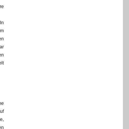
re
In
em
en
ar
en
lt
ne
uf
e,
en