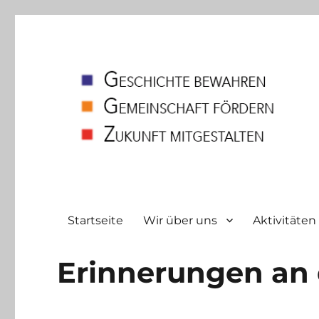
Heimatverein
Bodelschwingh und Westerfilde e.V
Startseite
Wir über uns
Aktivitäten
Erinnerungen an 