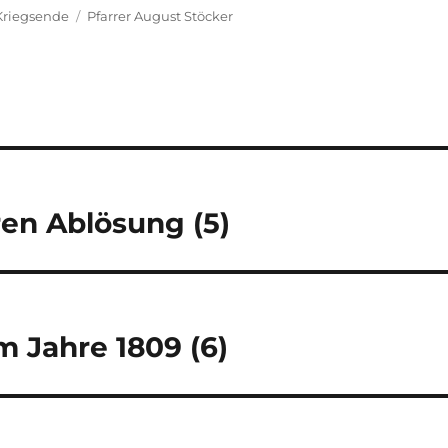
Schlagwörter
Kriegsende
Pfarrer August Stöcker
ren Ablösung (5)
m Jahre 1809 (6)