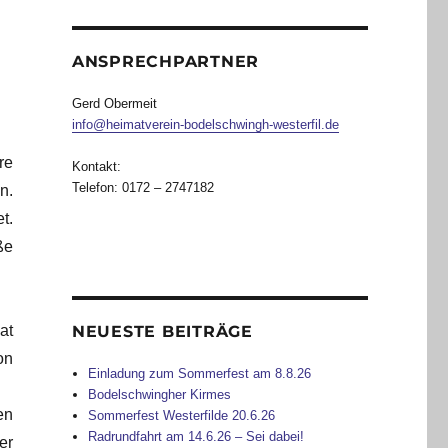
ANSPRECHPARTNER
Gerd Obermeit
info@heimatverein-bodelschwingh-westerfil.de
re
Kontakt:
Telefon: 0172 – 2747182
n.
t.
ße
at
NEUESTE BEITRÄGE
on
Einladung zum Sommerfest am 8.8.26
Bodelschwingher Kirmes
en
Sommerfest Westerfilde 20.6.26
Radrundfahrt am 14.6.26 – Sei dabei!
er