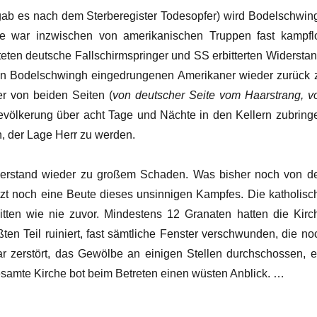
l gab es nach dem Sterberegister Todesopfer) wird Bodelschwin
e war inzwischen von amerikanischen Truppen fast kampfl
ten deutsche Fallschirmspringer und SS erbitterten Widerstan
in Bodelschwingh eingedrungenen Amerikaner wieder zurück 
uer von beiden Seiten (
von deutscher Seite vom Haarstrang, v
Bevölkerung über acht Tage und Nächte in den Kellern zubring
, der Lage Herr zu werden.
derstand wieder zu großem Schaden. Was bisher noch von d
tzt noch eine Beute dieses unsinnigen Kampfes. Die katholisc
itten wie nie zuvor. Mindestens 12 Granaten hatten die Kirc
 Teil ruiniert, fast sämtliche Fenster verschwunden, die no
ar zerstört, das Gewölbe an einigen Stellen durchschossen, e
gesamte Kirche bot beim Betreten einen wüsten Anblick. …