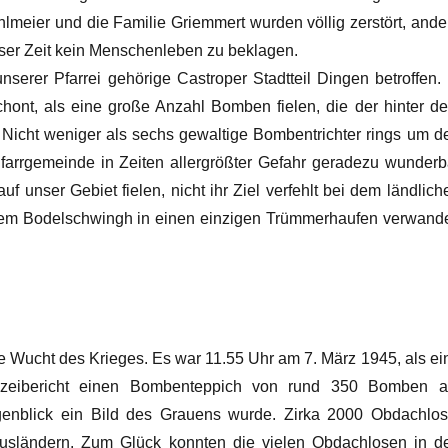
eier und die Familie Griemmert wurden völlig zerstört, ande
eser Zeit kein Menschenleben zu beklagen.
nserer Pfarrei gehörige Castroper Stadtteil Dingen betroffen. 
schont, als eine große Anzahl Bomben fielen, die der hinter d
 Nicht weniger als sechs gewaltige Bombentrichter rings um d
arrgemeinde in Zeiten allergrößter Gefahr geradezu wunderb
uf unser Gebiet fielen, nicht ihr Ziel verfehlt bei dem ländlich
llem Bodelschwingh in einen einzigen Trümmerhaufen verwande
 Wucht des Krieges. Es war 11.55 Uhr am 7. März 1945, als ei
lizeibericht einen Bombenteppich von rund 350 Bomben a
genblick ein Bild des Grauens wurde. Zirka 2000 Obdachlos
Ausländern. Zum Glück konnten die vielen Obdachlosen in d