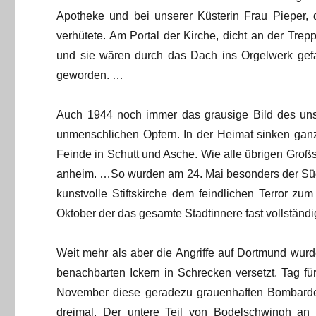
Apotheke und bei unserer Küsterin Frau Pieper, 
verhütete. Am Portal der Kirche, dicht an der Trep
und sie wären durch das Dach ins Orgelwerk gefa
geworden. …
Auch 1944 noch immer das grausige Bild des unse
unmenschlichen Opfern. In der Heimat sinken gan
Feinde in Schutt und Asche. Wie alle übrigen Großst
anheim. …So wurden am 24. Mai besonders der Süd
kunstvolle Stiftskirche dem feindlichen Terror zum
Oktober der das gesamte Stadtinnere fast vollständ
Weit mehr als aber die Angriffe auf Dortmund wurde
benachbarten Ickern in Schrecken versetzt. Tag f
November diese geradezu grauenhaften Bombarde
dreimal. Der untere Teil von Bodelschwingh an 