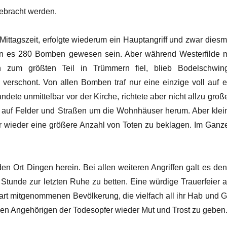
ebracht werden.
ittagszeit, erfolgte wiederum ein Hauptangriff und zwar diesm
en es 280 Bomben gewesen sein. Aber während Westerfilde m
n zum größten Teil in Trümmern fiel, blieb Bodelschwin
verschont. Von allen Bomben traf nur eine einzige voll auf e
ndete unmittelbar vor der Kirche, richtete aber nicht allzu groß
, auf Felder und Straßen um die Wohnhäuser herum. Aber klei
ar wieder eine größere Anzahl von Toten zu beklagen. Im Ganz
n Ort Dingen herein. Bei allen weiteren Angriffen galt es den
 Stunde zur letzten Ruhe zu betten. Eine würdige Trauerfeier 
art mitgenommenen Bevölkerung, die vielfach all ihr Hab und G
enen Angehörigen der Todesopfer wieder Mut und Trost zu geben