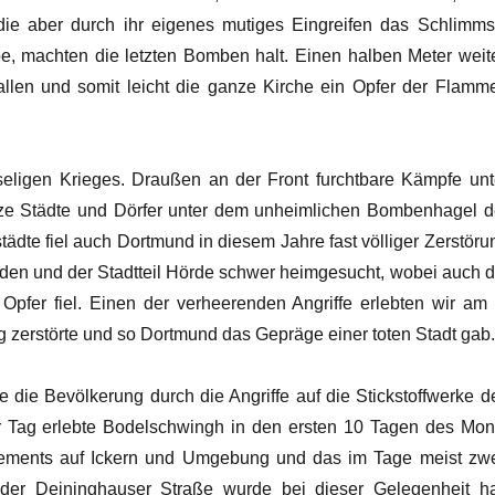
die aber durch ihr eigenes mutiges Eingreifen das Schlimms
pe, machten die letzten Bomben halt. Einen halben Meter weite
llen und somit leicht die ganze Kirche ein Opfer der Flamm
ligen Krieges. Draußen an der Front furchtbare Kämpfe unt
ze Städte und Dörfer unter dem unheimlichen Bombenhagel d
ädte fiel auch Dortmund in diesem Jahre fast völliger Zerstöru
en und der Stadtteil Hörde schwer heimgesucht, wobei auch d
 Opfer fiel. Einen der verheerenden Angriffe erlebten wir am 
ig zerstörte und so Dortmund das Gepräge einer toten Stadt gab
 die Bevölkerung durch die Angriffe auf die Stickstoffwerke d
ür Tag erlebte Bodelschwingh in den ersten 10 Tagen des Mon
ments auf Ickern und Umgebung und das im Tage meist zwe
der Deininghauser Straße wurde bei dieser Gelegenheit ha