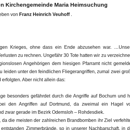
hen Kirchengemeinde Maria Heimsuchung
ieben von
Franz Heinrich Veuhoff
.
igen Krieges, ohne dass ein Ende abzusehen war. …Unse
erlusten zu rechnen. Ungefähr 30 Tote hatten wir zu verzeichne
gionslosen Angehörigen dem hiesigen Pfarramt nicht gemelde
 leiden unter den feindlichen Fliegerangriffen, zumal zwei gro
rfolgten. Aber nicht allein das:
e besonders gefährdet durch die Angriffe auf Bochum und h
 bei den Angriffen auf Dortmund, da zweimal ein Hagel v
d zwar gerade im Bezirk Odemsloh – Rohdesdiek.
da die meisten der zahlreichen Brandbomben ihr Ziel verfehlt
n entstanden Zimmerbrände, so in unserer Nachbarschaft, in d