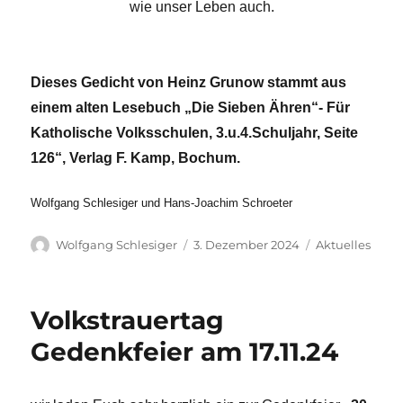
wie unser Leben auch.
Dieses Gedicht von Heinz Grunow stammt aus
einem alten Lesebuch „Die Sieben Ähren“- Für
Katholische Volksschulen, 3.u.4.Schuljahr, Seite
126“, Verlag F. Kamp, Bochum.
Wolfgang Schlesiger und Hans-Joachim Schroeter
Autor
Veröffentlicht
Kategorien
Wolfgang Schlesiger
3. Dezember 2024
Aktuelles
am
Volkstrauertag
Gedenkfeier am 17.11.24