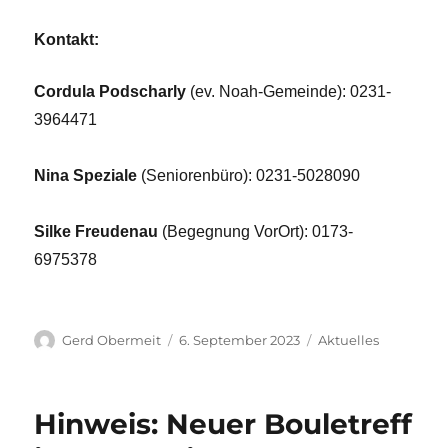
Kontakt:
Cordula Podscharly
(ev. Noah-Gemeinde): 0231-
3964471
Nina Speziale
(Seniorenbüro): 0231-5028090
Silke Freudenau
(Begegnung VorOrt): 0173-
6975378
Autor
Veröffentlicht
Kategorien
Gerd Obermeit
6. September 2023
Aktuelles
am
Hinweis: Neuer Bouletreff