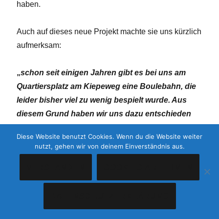
haben.
Auch auf dieses neue Projekt machte sie uns kürzlich
aufmerksam:
„
schon seit einigen Jahren gibt es bei uns am
Quartiersplatz am Kiepeweg eine Boulebahn, die
leider bisher viel zu wenig bespielt wurde. Aus
diesem Grund haben wir uns dazu entschieden
einen regelmäßigen Bouletreff immer dienstags
Diese Website benutzt Cookies. Wenn du die Website weiter
(bei gutem Wetter) von 16 – 18 Uhr dort
nutzt, gehen wir von deinem Einverständnis aus.
anzubieten.
„
VERSTANDEN
COOKIES ABLEHNEN
Für uns klingt das nach einem verlockenden
Angebot. Schaut doch einmal dort vorbei. Vielleicht
DATENSCHUTZERKLÄRUNG
ist das genau der richtige Freizeitsport, nach dem ihr