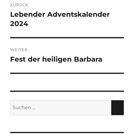
ZURÜCK
Lebender Adventskalender
Vorheriger
Beitrag:
2024
WEITER
Fest der heiligen Barbara
Nächster
Beitrag:
Suche
SU
nach: