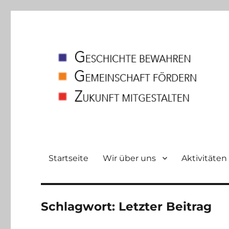
Heimatverein
Bodelschwingh und Westerfilde e.V
Startseite
Wir über uns
Aktivitäten
Schlagwort:
Letzter Beitrag