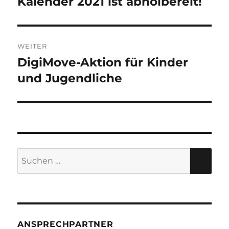
Kalender 2021 ist abholbereit!
Vorheriger
Beitrag:
WEITER
DigiMove-Aktion für Kinder
Nächster
Beitrag:
und Jugendliche
Suche
SU
nach:
ANSPRECHPARTNER