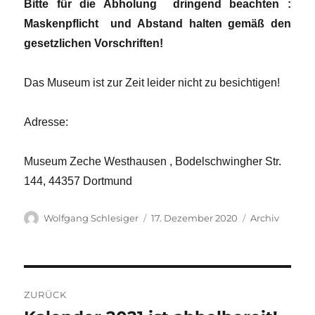
Bitte für die Abholung dringend beachten :
Maskenpflicht und Abstand halten gemäß den
gesetzlichen Vorschriften!
Das Museum ist zur Zeit leider nicht zu besichtigen!
Adresse:
Museum Zeche Westhausen , Bodelschwingher Str.
144, 44357 Dortmund
Autor
Veröffentlicht
Kategorien
Wolfgang Schlesiger
17. Dezember 2020
Archiv
am
Beitragsnavigation
ZURÜCK