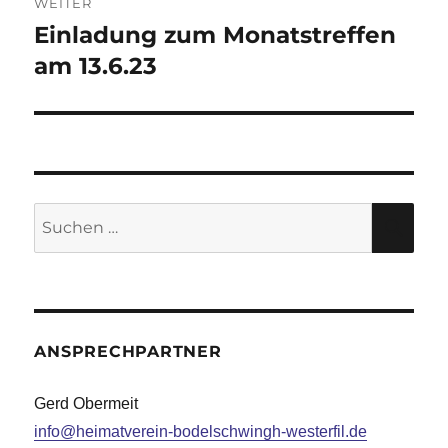
WEITER
Einladung zum Monatstreffen
Nächster
Beitrag:
am 13.6.23
Suche
SU
nach:
ANSPRECHPARTNER
Gerd Obermeit
info@heimatverein-bodelschwingh-westerfil.de