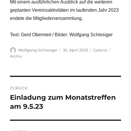
Mit einem ausführlichen Ausblick auf die weiteren
geplanten Vereinsaktivitäten im laufenden Jahr 2023
endete die Mitgliederversammlung.
Text: Gerd Obermeit / Bilder: Wolfgang Schlesiger
Autor
Veröffentlicht
Format
Kategori
Wolfgang Schlesiger
30. April 2023
Galerie
am
Archiv
Beitragsnavigation
ZURÜCK
Einladung zum Monatstreffen
Vorheriger
Beitrag:
am 9.5.23