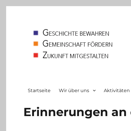
Heimatverein
Bodelschwingh und Westerfilde e.V
Startseite
Wir über uns
Aktivitäten
Erinnerungen an 