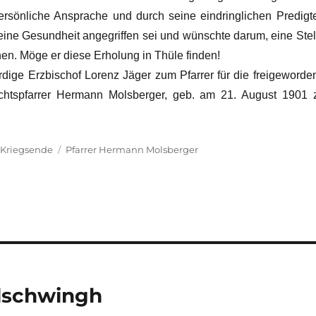
rsönliche Ansprache und durch seine eindringlichen Predigt
eine Gesundheit angegriffen sei und wünschte darum, eine Stel
en. Möge er diese Erholung in Thüle finden!
ige Erzbischof Lorenz Jäger zum Pfarrer für die freigeworde
chtspfarrer Hermann Molsberger, geb. am 21. August 1901 
Schlagwörter
 Kriegsende
Pfarrer Hermann Molsberger
elschwingh