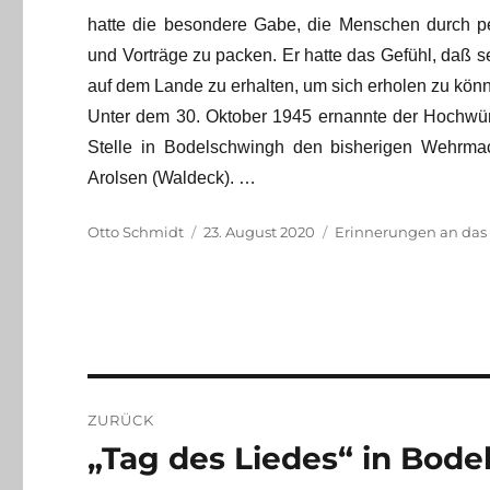
hatte die besondere Gabe, die Menschen durch pe
und Vorträge zu packen. Er hatte das Gefühl, daß s
auf dem Lande zu erhalten, um sich erholen zu könn
Unter dem 30. Oktober 1945 ernannte der Hochwürd
Stelle in Bodelschwingh den bisherigen Wehrma
Arolsen (Waldeck). …
Autor
Veröffentlicht
Kategorien
Otto Schmidt
23. August 2020
Erinnerungen an das
am
Beitragsnavigation
ZURÜCK
„Tag des Liedes“ in Bod
Vorheriger
Beitrag: