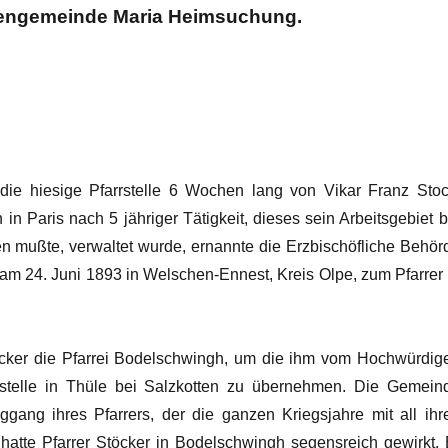
chengemeinde Maria Heimsuchung.
die hiesige Pfarrstelle 6 Wochen lang von Vikar Franz Stoc
n Paris nach 5 jähriger Tätigkeit, dieses sein Arbeitsgebiet b
 mußte, verwaltet wurde, ernannte die Erzbischöfliche Behör
 am 24. Juni 1893 in Welschen-Ennest, Kreis Olpe, zum Pfarrer 
cker die Pfarrei Bodelschwingh, um die ihm vom Hochwürdig
rstelle in Thüle bei Salzkotten zu übernehmen. Die Gemein
gang ihres Pfarrers, der die ganzen Kriegsjahre mit all ihr
 hatte Pfarrer Stöcker in Bodelschwingh segensreich gewirkt. 