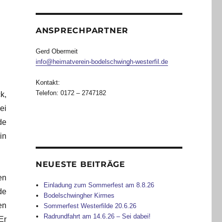
ANSPRECHPARTNER
Gerd Obermeit
info@heimatverein-bodelschwingh-westerfil.de
Kontakt:
Telefon: 0172 – 2747182
k,
ei
de
in
NEUESTE BEITRÄGE
en
Einladung zum Sommerfest am 8.8.26
de
Bodelschwingher Kirmes
en
Sommerfest Westerfilde 20.6.26
Radrundfahrt am 14.6.26 – Sei dabei!
Er