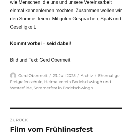
wie Menschen, die uns und unsere Vereinsarbeit
einmal kennenlernen möchten. Zusammen wollen wir
den Sommer feiern. Mit guten Gesprächen, Spaß und
Geselligkeit.
Kommt vorbei – seid dabei!
Bild und Text: Gerd Obermeit
Autor
Veröffentlicht
Kategorien
Schlagwörter
Gerd Obermeit
23. Juli 2025
Archiv
Ehemalige
am
Freigrafenschule
,
Heimatverein Bodelschwingh und
Westerfilde
,
Sommerfest in Bodelschwingh
Beitragsnavigation
ZURÜCK
Film vom Frühlingsfest
Vorheriger