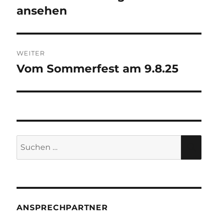
Beitrag:
ansehen
WEITER
Vom Sommerfest am 9.8.25
Nächster
Beitrag:
Suche
SU
nach:
ANSPRECHPARTNER